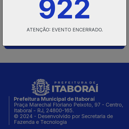
922
ATENÇÃO: EVENTO ENCERRADO.
Informações do evento
Prefeitura Municipal de Itaboraí
Praça Marechal Floriano Peixoto, 97 - Centro,
Itaboraí - RJ, 24800-165.
© 2024 - Desenvolvido por Secretaria de
Fazenda e Tecnologia