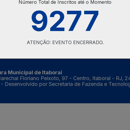
Número Total de Inscritos até o Momento
9277
Recuperar Voucher
ATENÇÃO: EVENTO ENCERRADO.
ura Municipal de Itaboraí
rechal Floriano Peixoto, 97 - Centro, Itaboraí - RJ, 
- Desenvolvido por Secretaria de Fazenda e Tecnolo