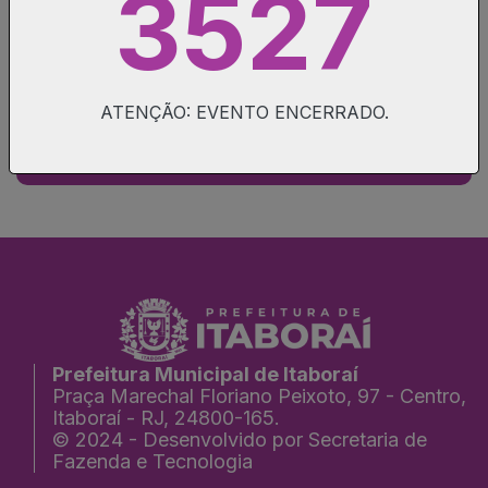
3527
ATENÇÃO: EVENTO ENCERRADO.
Informações do evento
Prefeitura Municipal de Itaboraí
Praça Marechal Floriano Peixoto, 97 - Centro,
Itaboraí - RJ, 24800-165.
© 2024 - Desenvolvido por Secretaria de
Fazenda e Tecnologia